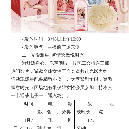
• 发放时间：3月8日上午10:00
• 发放地点：主楼前广场东侧
二、光影雅集· 闲情逸致悦时光
为舒缓身心、乐享闲暇，校区工会精选三部
热门影片，诚邀全体女性工会会员共赴光影之约，
活动现场将配备精致小食，让大家暂别忙碌，邂逅
惬意时光（因场地有限仅限女性会员参加，持本人
一卡通或电子一卡通入场）。
时间
电
影
放
地
影片名
片分类
映时长
点
3月7
飞
剧
125
日14：00
驰人生
情
分钟