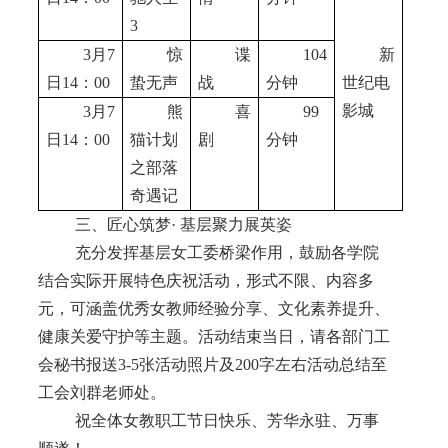
3
3月7
惊
谍
104
新
日14：00
蛰无声
战
分钟
世纪电
影城
3月7
熊
喜
99
日14：00
猫计划
剧
分钟
之部落
奇遇记
三、匠心筑梦· 基层聚力展英姿
充分发挥基层女工委桥梁作用，鼓励各学院
结合实际开展特色庆祝活动，形式不限、内容多
元，可涵盖优秀女教师经验分享、文化素养提升、
健康关爱守护等主题。活动结束当日，请各部门工
会秘书报送3-5张活动照片及200字左右活动总结至
工会刘群老师处。
祝全体女教职工节日快乐、芳华永驻、万事